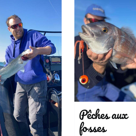
Pêches aux
fosses