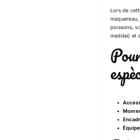
Lors de cett
maquereau, l
poissons, vo
maddai) et 
Pour
espèc
Access
Moment
Encadr
Équipe