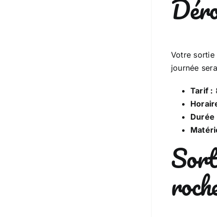
Déro
Votre sorti
journée sera
Tarif :
Horair
Durée 
Matéri
Sorti
roch