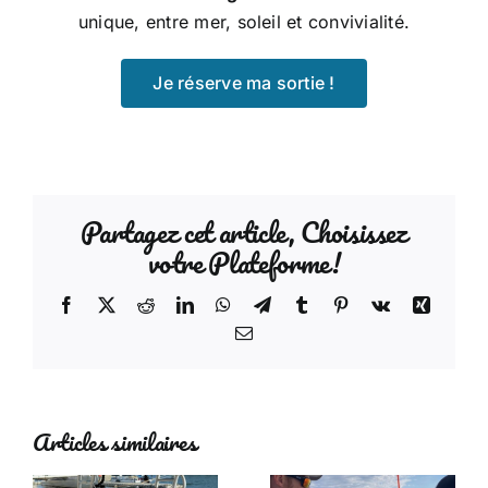
unique, entre mer, soleil et convivialité.
Je réserve ma sortie !
Partagez cet article, Choisissez
votre Plateforme!
Facebook
X
Reddit
LinkedIn
WhatsApp
Telegram
Tumblr
Pinterest
Vk
Xing
Email
Articles similaires
Aventure