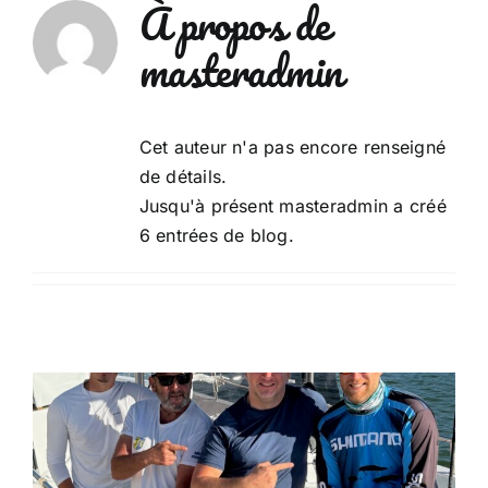
À propos de
Passer
au
masteradmin
contenu
Cet auteur n'a pas encore renseigné
de détails.
Jusqu'à présent masteradmin a créé
6 entrées de blog.